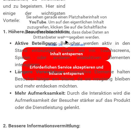
und zu begeistern. Hier sind
einige der wichtigsten
Sie sehen gerade einen Platzhalterinhalt von
Vorteile:
YouTube
. Um auf den eigentlichen Inhalt
zuzugreifen, klicken Sie auf die Schaltfläche
1. Höhere Besucherinteraktion:
unten. Bitte beachten Sie, dass dabei Daten an
Drittanbieter weitergegeben werden.
Aktive Beteiligung:
Besucher werden aktiv in den
Mehr Informationen
Stand einbezogen, indem sie mit Touchscreens,
Inhalt entsperren
Spielen oder anderen interaktiven Elementen
interagieren.
Erforderlichen Service akzeptieren und
Längere Verweildauer:
Interaktive Elemente halten
Inhalte entsperren
Besucher länger am Stand, da sie neugierig bleiben
und mehr entdecken möchten.
Mehr Aufmerksamkeit:
Durch die Interaktion wird die
Aufmerksamkeit der Besucher stärker auf das Produkt
oder die Dienstleistung gelenkt.
2. Bessere Informationsvermittlung: