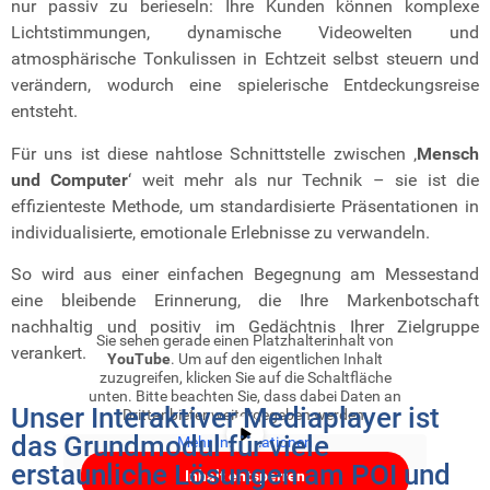
nur passiv zu berieseln: Ihre Kunden können komplexe
Lichtstimmungen, dynamische Videowelten und
atmosphärische Tonkulissen in Echtzeit selbst steuern und
verändern, wodurch eine spielerische Entdeckungsreise
entsteht.
Für uns ist diese nahtlose Schnittstelle zwischen ‚
Mensch
und Computer
‘ weit mehr als nur Technik – sie ist die
effizienteste Methode, um standardisierte Präsentationen in
individualisierte, emotionale Erlebnisse zu verwandeln.
So wird aus einer einfachen Begegnung am Messestand
eine bleibende Erinnerung, die Ihre Markenbotschaft
nachhaltig und positiv im Gedächtnis Ihrer Zielgruppe
Sie sehen gerade einen Platzhalterinhalt von
verankert.
YouTube
. Um auf den eigentlichen Inhalt
zuzugreifen, klicken Sie auf die Schaltfläche
unten. Bitte beachten Sie, dass dabei Daten an
Unser Interaktiver Mediaplayer ist
Drittanbieter weitergegeben werden.
das Grundmodul für viele
Mehr Informationen
erstaunliche Lösungen am POI und
Inhalt entsperren