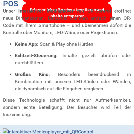
POS
Erforderlichen Service akzeptieren und
Unser
Interaktiver Mediaplayer mit QR-Control
eröffnet
Inhalte entsperren
neue Dimensionen. Besucher scannen einfach einen QR-
Code mit ihrem Smartphone – und übernehmen sofort die
Kontrolle über Monitore, LED-Wände oder Projektionen.
Keine App:
Scan & Play ohne Hürden.
Echtzeit-Steuerung:
Inhalte gezielt abrufen oder
durchblättern.
Großes Kino:
Besonders beeindruckend in
Kombination mit unseren LED-Säulen oder Wänden,
die dynamisch auf die Eingaben reagieren.
Diese Technologie schafft nicht nur Aufmerksamkeit,
sondern echte Beteiligung. Der Besucher wird Teil der
Inszenierung.