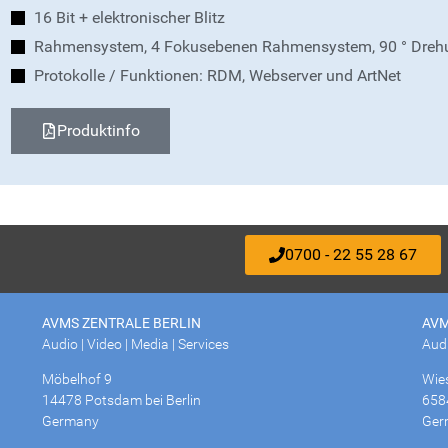
16 Bit + elektronischer Blitz
Rahmensystem, 4 Fokusebenen Rahmensystem, 90 ° Dreh
Protokolle / Funktionen: RDM, Webserver und ArtNet
Produktinfo
0700 - 22 55 28 67
AVMS ZENTRALE BERLIN
AVM
Audio | Video | Media | Services
Audi
Möbelhof 9
Wie
14478 Potsdam bei Berlin
658
Germany
Ger