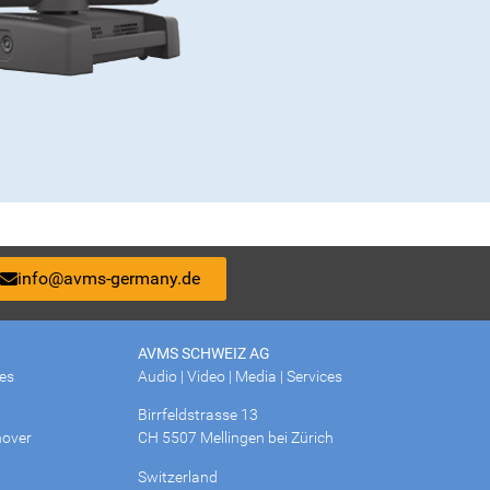
info@avms-germany.de
AVMS SCHWEIZ AG
ces
Audio | Video | Media | Services
Birrfeldstrasse 13
over
CH 5507 Mellingen bei Zürich
Switzerland