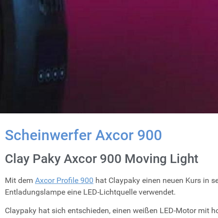
Scheinwerfer Axcor 900
Clay Paky Axcor 900 Moving Light
Mit dem
Axcor Profile 900
hat Claypaky einen neuen Kurs in sei
Entladungslampe eine LED-Lichtquelle verwendet.
Claypaky hat sich entschieden, einen weißen LED-Motor mit 