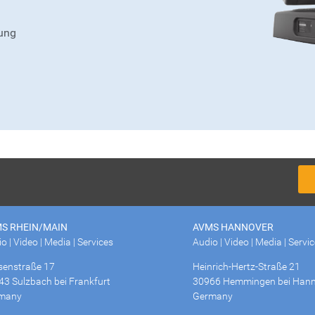
ung
S RHEIN/MAIN
AVMS HANNOVER
o | Video | Media | Services
Audio | Video | Media | Servi
senstraße 17
Heinrich-Hertz-Straße 21
43 Sulzbach bei Frankfurt
30966 Hemmingen bei Hann
many
Germany