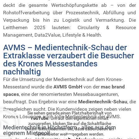
deckt die gesamte Wertschöpfungskette ab – von der
Rohstoffverarbeitung über Prozesstechnik, Abfüllung und
Verpackung bis hin zu Logistik und Vermarktung. Die
Leitthemen 2025 lauteten: Circularity & Resource
Management, Data2Value, Lifestyle & Health.
AVMS – Medientechnik-Schau der
Extraklasse verzaubert die Besucher
des Krones Messestandes
nachhaltig
Für die Umsetzung der Medientechnik auf dem Krones-
Messestand wurde die
AVMS GmbH
von der
mac brand
spaces
, eine der renomiertesten Messebauagenturen,
beauftragt. Das Ergebnis war eine
Medientechnik-Schau
, die
ihresgleichen sucht. Die Kundenvideos zeigen neben vielen
Sie sehen gerade einen Platzhalterinhalt von
Sie sehen gerade einen Platzhalterinhalt von
Krones Lösungen auch tolle Medientechnik der AVMS.
YouTube
YouTube
. Um auf den eigentlichen Inhalt
. Um auf den eigentlichen Inhalt
zuzugreifen, klicken Sie auf die Schaltfläche
zuzugreifen, klicken Sie auf die Schaltfläche
Medientechnik in Höchstform - alles aus dem
unten. Bitte beachten Sie, dass dabei Daten an
unten. Bitte beachten Sie, dass dabei Daten an
eigenem Mietpool!
Drittanbieter weitergegeben werden.
Drittanbieter weitergegeben werden.