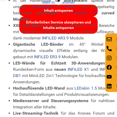
In der Hallenmitte als
Markenkern
spielte eine
Mehr Informationen
Mehr Informationen
unserer
LED-Kugeln
in mitten von doppelseitig
Inhalt entsperren
Inhalt entsperren
bespielten
LED-Ringen
aus
INFiLED X2
curved
Modulen
.
Erforderlichen Service akzeptieren und
Erforderlichen Service akzeptieren und
XXL LED-Wand
mit 288m², unterteilt in drei Bereiche
Inhalte entsperren
Inhalte entsperren
mit brillanter Farbdarstellung und hoher Auflösung,
dank moderner
INFiLED AR3.9
Module.
Gigantische LED-Bänder
im 45° Winkel für
dynamische visuelle Effekte entlang der Wände,
gebaut mit
INFiLED ER3.9
Modulen.
LED-Wände für Echtzeit 3D-Anwendungen
, in
Rundecken-Form aus
neuen
INFiLED X1
und
INFiLED
DB1
mit MiniLED 2in1 Technologie für hochauflösende
Anwendungen.
Hochauflösende LED-Wand
aus
LEDskin 1.5
Modulen
für Detaildarstellungen und Produktvisualisierungen.
Medienserver und Steuerungssysteme
für nahtlose
Integration aller Inhalte.
Live-Streaming-Technik
für das Krones Forum und