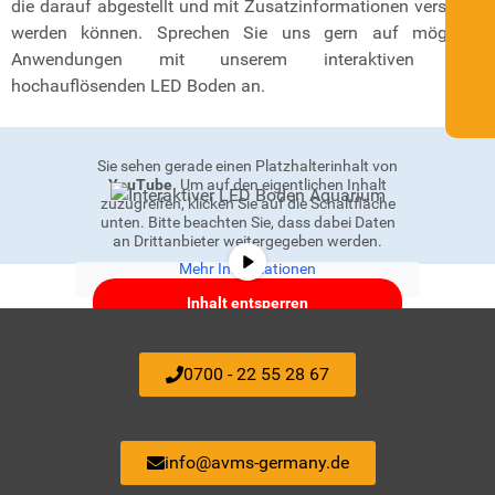
die darauf abgestellt und mit Zusatzinformationen versehen
werden können. Sprechen Sie uns gern auf mögliche
Anwendungen mit unserem interaktiven oder
hochauflösenden LED Boden an.
Sie sehen gerade einen Platzhalterinhalt von
YouTube
. Um auf den eigentlichen Inhalt
zuzugreifen, klicken Sie auf die Schaltfläche
unten. Bitte beachten Sie, dass dabei Daten
an Drittanbieter weitergegeben werden.
Mehr Informationen
Inhalt entsperren
Erforderlichen Service akzeptieren
0700 - 22 55 28 67
und Inhalte entsperren
info@avms-germany.de