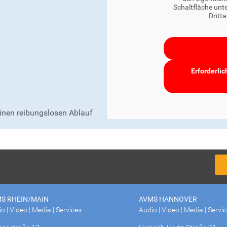
Schaltfläche unte
Dritt
Erforderlic
einen reibungslosen Ablauf
S RHEIN/MAIN
AVMS HANNOVER
o | Video | Media | Services
Audio | Video | Media | Servi