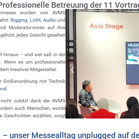
 Professionelle Betreuung der 11 Vortr
Buchmesse wurden von AVMS
ehrt:
Rigging
,
Licht
,
Audio
und
und Moderator:innen auf ihre
 gehört, jedes Gesicht gesehen
t hinaus – und wer saß in der
. Wenn es um professionelle
ern kreativer Mitgestalter.
er Größenordnung mit Technik
and
.
 nicht zuletzt dank der AVMS
sondern auch Menschen, wurde
e Geschichten erzählen, sorgt
t – unser Messealltag unplugged auf d