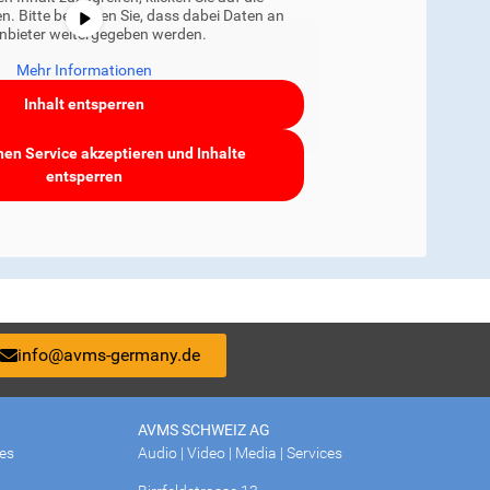
n. Bitte beachten Sie, dass dabei Daten an
anbieter weitergegeben werden.
Mehr Informationen
Inhalt entsperren
hen Service akzeptieren und Inhalte
entsperren
info@avms-germany.de
AVMS SCHWEIZ AG
ces
Audio | Video | Media | Services