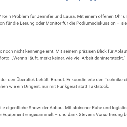
n Problem für Jennifer und Laura. Mit einem offenen Ohr und
fon für die Lesung oder Monitor für die Podiumsdiskussion – sie
x noch nicht kennengelernt. Mit seinem präzisen Blick für Abläu
tto: „Wenn’s läuft, merkt keiner, wie viel Arbeit dahintersteckt.
 der den Überblick behält: Brondt. Er koordinierte den Technike
hen wie ein Dirigent, nur mit Funkgerät statt Taktstock.
die eigentliche Show: der Abbau. Mit stoischer Ruhe und logistisc
 Equipment eingesammelt – und dank Stevens Vorsortierung bei