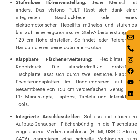
Stufenlose Höhenverstellung:
Jeder Mensch ist
anders. Das vistono PULT lässt sich dank einer
integrierten Gasdruckfeder oder eines
elektromotorischen Hebelifts mühelos und stufenlos
bis auf eine ergonomische Steh-Arbeitsleistung von
120 cm Höhe einstellen. So findet jeder Referent im
Handumdrehen seine optimale Position.
Klappbare Flächenerweiterung:
Flexibilität auf
Knopfdruck. Die standardmäßig großzügige
Tischplatte lässt sich durch zwei seitliche, klappbare
Erweiterungsplatten im Handumdrehen auf eine
Gesamtbreite von 150 cm verdreifachen. Genug Platz
für Manuskripte, Laptops, Tablets und Interaktions-
Tools.
Integrierte Anschlussfelder:
Schluss mit störenden
Aufputz-Gehäusen. Flächenbündig in die Tischplatte
eingelassene Medienanschlüsse (HDMI, USB-C, Strom,
CAT6) garantieren eine schnelle Verbindung zum