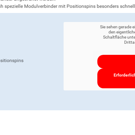
h spezielle Modulverbinder mit Positionspins besonders schnell
Sie sehen gerade e
den eigentlich
Schaltfläche unte
Dritt
sitionspins
Erforderlic