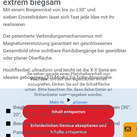
extrem biegsam
Mit einem Biegewinkel von bis zu ±30° und
sieben
Einstellrädern lässt sich fast jede Idee mit ihr
realisieren.
Der patentierte Verbindungsmechanismus mit
Magnetunterstützung
garantiert ein geschlossenes
Gesamtbild
ohne sichtbare Randübergänge bei gewölbter
oder planer
Oberfläche.
Hochflexibel, ultradünn und leicht ist die X II Serie ein
Sie sehen gerade einen Platzhalterinhalt von
ideales
gebogenes LED-Modul für hohe Ansprüche.
YouTube
. Um auf den eigentlichen Inhalt
zuzugreifen, klicken Sie auf die Schaltfläche
unten. Bitte beachten Sie, dass dabei Daten an
Drittanbieter weitergegeben werden.
Mehr Informationen
Biegbar bis zu ±30° in sieben Winkeleinstellungen (30°,
Inhalt entsperren
20°, 10°, 0°, -10°, -20°, -30°)
Besonders schlankes Design mit nur 7,9 kg/Panel
Erforderlichen Service akzeptieren und
Inhalte entsperren
Patentierte Verbindungstechnik mit