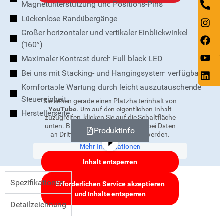
Magnetunterstützung und Positions-Pins
Lückenlose Randübergänge
Großer horizontaler und vertikaler Einblickwinkel
(160°)
Maximaler Kontrast durch Full black LED
Bei uns mit Stacking- und Hangingsystem verfügbar
Komfortable Wartung durch leicht auszutauschende
Steuereinheit
Sie sehen gerade einen Platzhalterinhalt von
YouTube
. Um auf den eigentlichen Inhalt
Herstellerseite
zuzugreifen, klicken Sie auf die Schaltfläche
unten. Bitte beachten Sie, dass dabei Daten
Produktinfo
an Drittanbieter weitergegeben werden.
Mehr Informationen
Inhalt entsperren
Spezifikationen
Erforderlichen Service akzeptieren
und Inhalte entsperren
Detailzeichnung