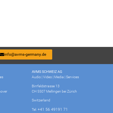
info@avms-germany.de
AVMS SCHWEIZ AG
ces
Audio | Video | Media | Services
Birrfeldstrasse 13
over
CH 5507 Mellingen bei Zürich
Switzerland
+41 56 49191 71
Tel: