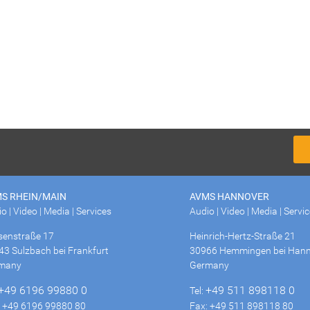
S RHEIN/MAIN
AVMS HANNOVER
o | Video | Media | Services
Audio | Video | Media | Servi
senstraße 17
Heinrich-Hertz-Straße 21
43 Sulzbach bei Frankfurt
30966 Hemmingen bei Hann
many
Germany
+49 6196 99880 0
+49 511 898118 0
Tel:
: +49 6196 99880 80
Fax: +49 511 898118 80