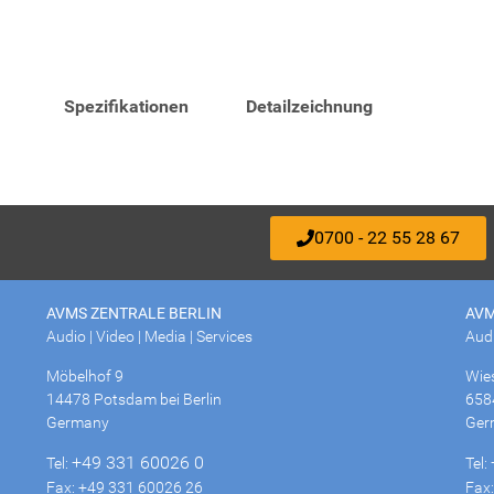
Spezifikationen
Detailzeichnung
0700 - 22 55 28 67
AVMS ZENTRALE BERLIN
AVM
Audio | Video | Media | Services
Audi
Möbelhof 9
Wie
14478 Potsdam bei Berlin
658
Germany
Ger
+49 331 60026 0
Tel:
Tel:
Fax: +49 331 60026 26
Fax