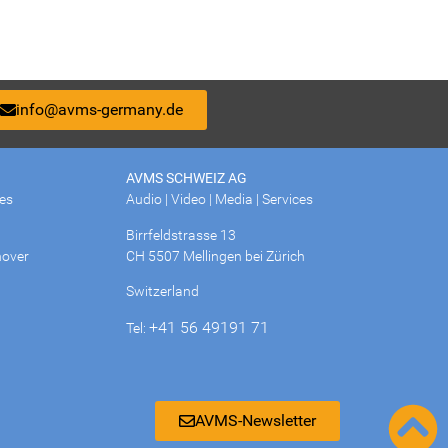
info@avms-germany.de
AVMS SCHWEIZ AG
ces
Audio | Video | Media | Services
Birrfeldstrasse 13
over
CH 5507 Mellingen bei Zürich
Switzerland
+41 56 49191 71
Tel:
AVMS-Newsletter