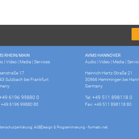
S RHEIN/MAIN
AVMS HANNOVER
o | Video | Media | Services
Audio | Video | Media | Servi
senstraße 17
Heinrich-Hertz-Straße 21
43 Sulzbach bei Frankfurt
30966 Hemmingen bei Hann
many
Germany
+49 6196 99880 0
+49 511 898118 0
Tel:
: +49 6196 99880 80
Fax: +49 511 898118 80
tenschutzerklärung
AGB
Design & Programmierung - formativ.net