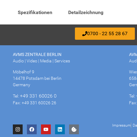
Spezifikationen
Detailzeichnung
0700 - 22 55 28 67
AVMS ZENTRALE BERLIN
AVM
Audio | Video | Media | Services
Audi
Möbelhof 9
Wie
14478 Potsdam bei Berlin
658
Germany
Ger
+49 331 60026 0
Tel:
Tel:
Fax: +49 331 60026 26
Fax
Impressum
Da