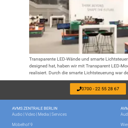
Transparente LED-Wände und smarte Lichtsteueru
designed hat, haben wir mit Transparent LED-Mo
realisiert. Durch die smarte Lichtsteuerung war d
0700 - 22 55 28 67
AVMS ZENTRALE BERLIN
AVM
Audio | Video | Media | Services
Audi
Möbelhof 9
Wie