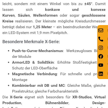
leicht, sondern mit einem Winkel von bis zu
±45°
. Damit
lassen sich
konkave und konvexe
Kurven
,
Säulen
,
Wellenformen
oder sogar
geschlossene
Kreise
realisieren. Der kleinste mögliche Kreisdurchmesser
beträgt dabei nur
1,25 Meter
– ein beeindruckender Wert für
ein LED-System mit 1,9 mm Pixelpitch.
Besondere Merkmale X-Serie:
Push-to-Curve-Mechanismus
: Werkzeugloses Biegen
der Module
ArmorLED & SolidSkin
: Erhöhte Stoßfestigkeit und
Schutz der LED-Oberfläche
Magnetische Verbindung
: Für schnelle und präzise
Montage
Kombinierbar mit DB und MC
: Gleiche Maße, gleiche
Pixelstruktur, gleiche Farbcharakteristik
Die
X-Serie
eignet sich besonders für
XR-Studios
,
Virtual
Production
,
Bühnenbilder
,
Design-