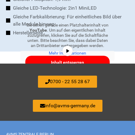
Gleiche LED-Technologie: 2in1 MiniLED
Gleiche Farbkalibrierung: Für einheitliches Bild über
alle Module hinweg
Sie sehen gerade einen Platzhalterinhalt von
YouTube
. Um auf den eigentlichen Inhalt
Herstellerseite
zuzugreifen, klicken Sie auf die Schaltfläche
unten. Bitte beachten Sie, dass dabei Daten
an Drittanbieter weitergegeben werden.
Mehr Informationen
Inhalt entsperren
Erforderlichen Service akzeptieren
0700 - 22 55 28 67
und Inhalte entsperren
info@avms-germany.de
AVMS ZENTRALE BERLIN