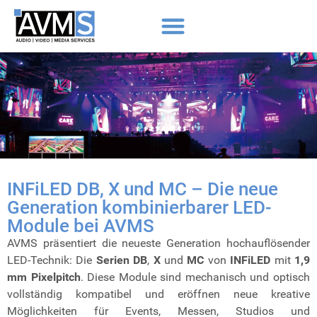
INFiLED DB, X und MC – Die neue
Generation kombinierbarer LED-
Module bei AVMS
AVMS präsentiert die neueste Generation hochauflösender
LED-Technik: Die
Serien
DB
,
X
und
MC
von
INFiLED
mit
1,9
mm Pixelpitch
. Diese Module sind mechanisch und optisch
vollständig kompatibel und eröffnen neue kreative
Möglichkeiten für Events, Messen, Studios und