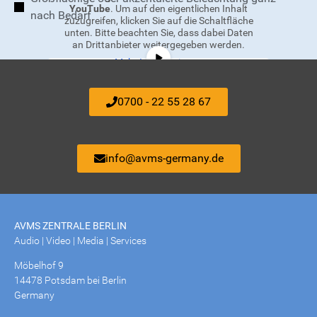
YouTube
. Um auf den eigentlichen Inhalt
nach Bedarf
zuzugreifen, klicken Sie auf die Schaltfläche
unten. Bitte beachten Sie, dass dabei Daten
an Drittanbieter weitergegeben werden.
Mehr Informationen
Inhalt entsperren
0700 - 22 55 28 67
Erforderlichen Service akzeptieren
und Inhalte entsperren
info@avms-germany.de
AVMS ZENTRALE BERLIN
Audio | Video | Media | Services
Möbelhof 9
14478 Potsdam bei Berlin
Germany